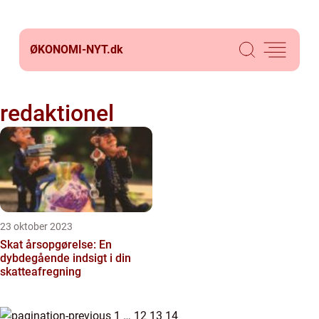
ØKONOMI-NYT.
dk
redaktionel
23 oktober 2023
Skat årsopgørelse: En
dybdegående indsigt i din
skatteafregning
1
…
12
13
14