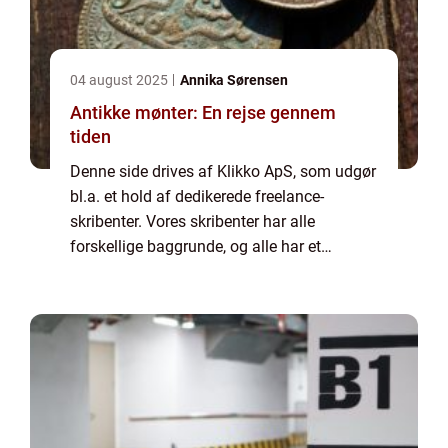
04 august 2025
Annika Sørensen
Antikke mønter: En rejse gennem
tiden
Denne side drives af Klikko ApS, som udgør
bl.a. et hold af dedikerede freelance-
skribenter. Vores skribenter har alle
forskellige baggrunde, og alle har et
fuldtidsarbejde ved siden af den tid, som de
bruger på at skrive aktuelle indlæg til denne
bl...