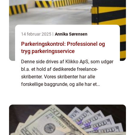
14 februar 2025
Annika Sørensen
Parkeringskontrol: Professionel og
tryg parkeringsservice
Denne side drives af Klikko ApS, som udgør
bl.a. et hold af dedikerede freelance-
skribenter. Vores skribenter har alle
forskellige baggrunde, og alle har et
fuldtidsarbejde ved siden af den tid, som de
bruger på at skrive aktuelle indlæg til denne
bl...