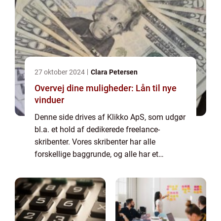
27 oktober 2024
Clara Petersen
Overvej dine muligheder: Lån til nye
vinduer
Denne side drives af Klikko ApS, som udgør
bl.a. et hold af dedikerede freelance-
skribenter. Vores skribenter har alle
forskellige baggrunde, og alle har et
fuldtidsarbejde ved siden af den tid, som de
bruger på at skrive aktuelle indlæg til denne
bl...