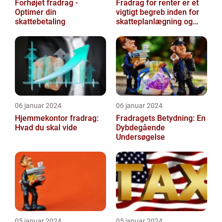
Forhøjet fradrag -
Fradrag for renter er et
Optimer din
vigtigt begreb inden for
skattebetaling
skatteplanlægning og
personlig økonomi
06 januar 2024
06 januar 2024
Hjemmekontor fradrag:
Fradragets Betydning: En
Hvad du skal vide
Dybdegående
Undersøgelse
05 januar 2024
05 januar 2024