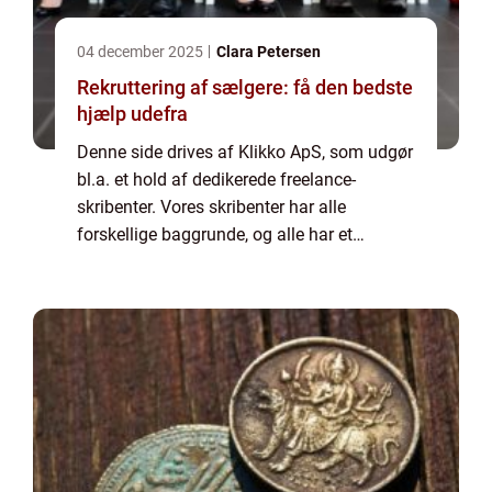
04 december 2025
Clara Petersen
Rekruttering af sælgere: få den bedste
hjælp udefra
Denne side drives af Klikko ApS, som udgør
bl.a. et hold af dedikerede freelance-
skribenter. Vores skribenter har alle
forskellige baggrunde, og alle har et
fuldtidsarbejde ved siden af den tid, som de
bruger på at skrive aktuelle indlæg til denne
bl...