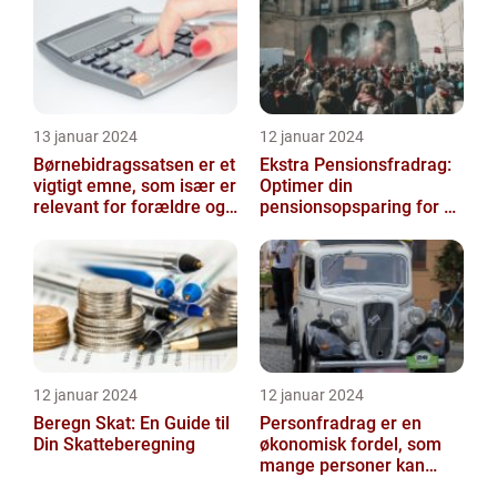
13 januar 2024
12 januar 2024
Børnebidragssatsen er et
Ekstra Pensionsfradrag:
vigtigt emne, som især er
Optimer din
relevant for forældre og
pensionsopsparing for en
juridiske professionelle...
bedre fremtid
12 januar 2024
12 januar 2024
Beregn Skat: En Guide til
Personfradrag er en
Din Skatteberegning
økonomisk fordel, som
mange personer kan
benytte sig af i deres