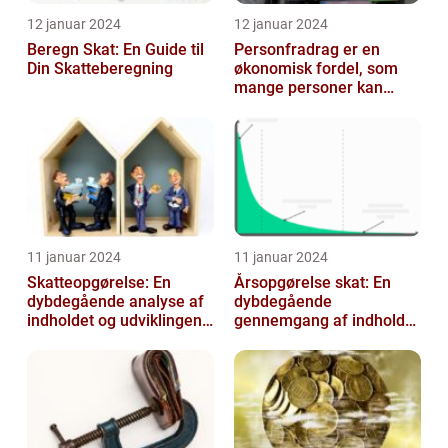
12 januar 2024
12 januar 2024
Beregn Skat: En Guide til
Personfradrag er en
Din Skatteberegning
økonomisk fordel, som
mange personer kan
benytte sig af i deres
årlige selvangiv...
11 januar 2024
11 januar 2024
Skatteopgørelse: En
Årsopgørelse skat: En
dybdegående analyse af
dybdegående
indholdet og udviklingen
gennemgang af indholdet
gennem tiden
og udviklingen gennem
tiden