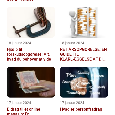
18 januar 2024
18 januar 2024
Hjælp til
RET ÅRSOPGØRELSE: EN
forskudsopgørelse: Alt,
GUIDE TIL
hvad du behøver at vide
KLARLÆGGELSE AF DIN
SKATTEGRUNDLAG
17 januar 2024
17 januar 2024
Bidrag til et online
Hvad er personfradrag
magasin: En