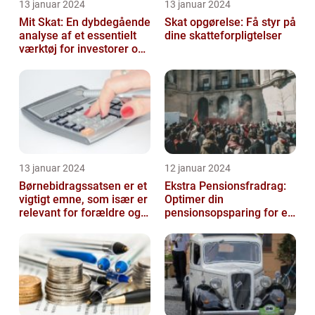
13 januar 2024
13 januar 2024
Mit Skat: En dybdegående
Skat opgørelse: Få styr på
analyse af et essentielt
dine skatteforpligtelser
værktøj for investorer og
finansfolk
13 januar 2024
12 januar 2024
Børnebidragssatsen er et
Ekstra Pensionsfradrag:
vigtigt emne, som især er
Optimer din
relevant for forældre og
pensionsopsparing for en
juridiske professionelle...
bedre fremtid