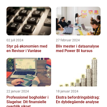
selvstændige. At have en grundig forståelse
af, hvordan løn beregn...
02 juli 2024
27 februar 2024
Styr på økonomien med
Bliv mester i dataanalyse
en Revisor i Vanløse
med Power BI kursus
22 januar 2024
18 januar 2024
Professionel bogholder i
Ekstra befordringsbidrag:
Slagelse: Dit finansielle
En dybdegående analyse
overblik sikret