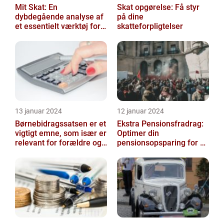
Mit Skat: En
Skat opgørelse: Få styr
dybdegående analyse af
på dine
et essentielt værktøj for
skatteforpligtelser
investorer og finansfolk
13 januar 2024
12 januar 2024
Børnebidragssatsen er et
Ekstra Pensionsfradrag:
vigtigt emne, som især er
Optimer din
relevant for forældre og
pensionsopsparing for en
juridiske professionelle...
bedre fremtid