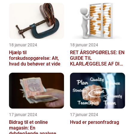
18 januar 2024
18 januar 2024
Hjælp til
RET ÅRSOPGØRELSE: EN
forskudsopgørelse: Alt,
GUIDE TIL
hvad du behøver at vide
KLARLÆGGELSE AF DIN
SKATTEGRUNDLAG
17 januar 2024
17 januar 2024
Bidrag til et online
Hvad er personfradrag
magasin: En
dybdegående analyse