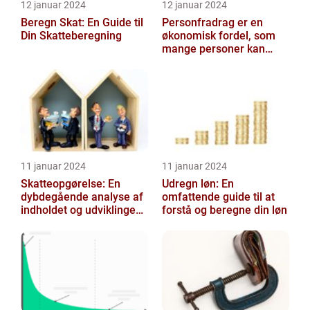
12 januar 2024
12 januar 2024
Beregn Skat: En Guide til
Personfradrag er en
Din Skatteberegning
økonomisk fordel, som
mange personer kan
benytte sig af i deres
årlige selvangiv...
11 januar 2024
11 januar 2024
Skatteopgørelse: En
Udregn løn: En
dybdegående analyse af
omfattende guide til at
indholdet og udviklingen
forstå og beregne din løn
gennem tiden