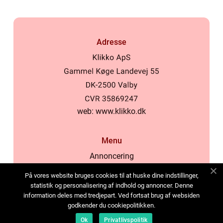
Adresse
web:
www.klikko.dk
Menu
Annoncering
Om os
På vores website bruges cookies til at huske dine indstillinger,
Cookies
statistik og personalisering af indhold og annoncer. Denne
information deles med tredjepart. Ved fortsat brug af websiden
Kontakt os
godkender du cookiepolitikken.
Sitemap
Ok
Privatlivspolitik