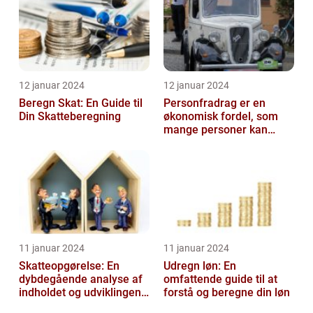
12 januar 2024
12 januar 2024
Beregn Skat: En Guide til
Personfradrag er en
Din Skatteberegning
økonomisk fordel, som
mange personer kan
benytte sig af i deres
årlige selvangiv...
11 januar 2024
11 januar 2024
Skatteopgørelse: En
Udregn løn: En
dybdegående analyse af
omfattende guide til at
indholdet og udviklingen
forstå og beregne din løn
gennem tiden