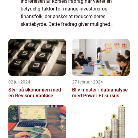
Indførelsen af kørselsfradrag har været en
betydelig faktor for mange investorer og
finansfolk, der ønsker at reducere deres
skattebyrde. Dette fradrag giver mulighed
for at modtage skattefrihed i forbindelse
med de omkostninger, der er forbundet
med...
02 juli 2024
27 februar 2024
Styr på økonomien med
Bliv mester i dataanalyse
en Revisor i Vanløse
med Power BI kursus