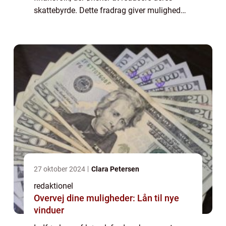
skattebyrde. Dette fradrag giver mulighed
for at modtage skattefrihed i forbindelse
med de omkostninger, der er forbundet
med...
27 oktober 2024
Clara Petersen
redaktionel
Overvej dine muligheder: Lån til nye
vinduer