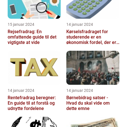
15 januar 2024
14 januar 2024
Rejsefradrag: En
Kørselsfradraget for
omfattende guide til det
studerende er en
vigtigste at vide
økonomisk fordel, der er
tilgængelig for
studerende, som kan h...
14 januar 2024
14 januar 2024
Rentefradrag beregner:
Børnebidrag satser -
En guide til at forstå og
Hvad du skal vide om
udnytte fordelene
dette emne