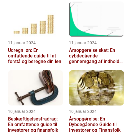
årlige selvangiv...
11 januar 2024
11 januar 2024
Udregn løn: En
Årsopgørelse skat: En
omfattende guide til at
dybdegående
forstå og beregne din løn
gennemgang af indholdet
og udviklingen gennem
tiden
10 januar 2024
10 januar 2024
Beskæftigelsesfradrag:
Årsopgørelse: En
En omfattende guide til
Dybdegående Guide til
investorer og finansfolk
Investorer og Finansfolk