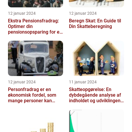
12 januar 2024
12 januar 2024
Ekstra Pensionsfradrag:
Beregn Skat: En Guide til
Optimer din
Din Skatteberegning
pensionsopsparing for en
bedre fremtid
12 januar 2024
11 januar 2024
Personfradrag er en
Skatteopgørelse: En
økonomisk fordel, som
dybdegående analyse af
mange personer kan
indholdet og udviklingen
benytte sig af i deres
gennem tiden
årlige selvangiv...