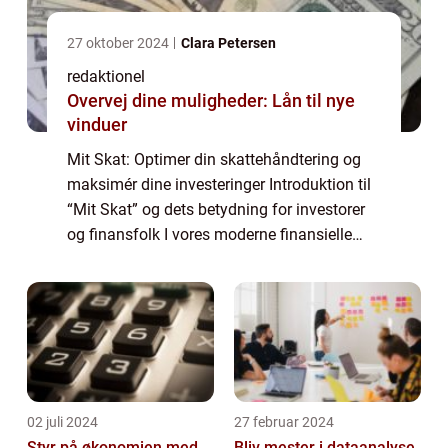
27 oktober 2024
Clara Petersen
redaktionel
Overvej dine muligheder: Lån til nye
vinduer
Mit Skat: Optimer din skattehåndtering og
maksimér dine investeringer Introduktion til
“Mit Skat” og dets betydning for investorer
og finansfolk I vores moderne finansielle
landskab er beskatning en vigtig faktor for
investorer og finansf...
02 juli 2024
27 februar 2024
Styr på økonomien med
Bliv mester i dataanalyse