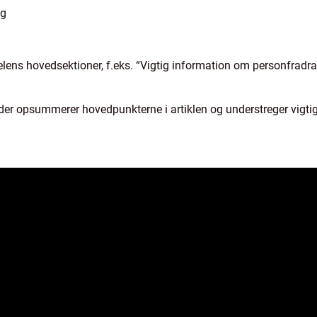
ng
kelens hovedsektioner, f.eks. “Vigtig information om personfradra
 der opsummerer hovedpunkterne i artiklen og understreger vigti