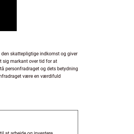
r den skattepligtige indkomst og giver
 sig markant over tid for at
stå personfradraget og dets betydning
nfradraget være en værdifuld
l at arbejde og investere.