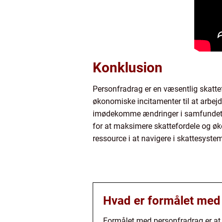
Konklusion
Personfradrag er en væsentlig skattefo
økonomiske incitamenter til at arbejd
imødekomme ændringer i samfundet og 
for at maksimere skattefordele og ø
ressource i at navigere i skattesyst
Hvad er formålet med
Formålet med personfradrag er at l