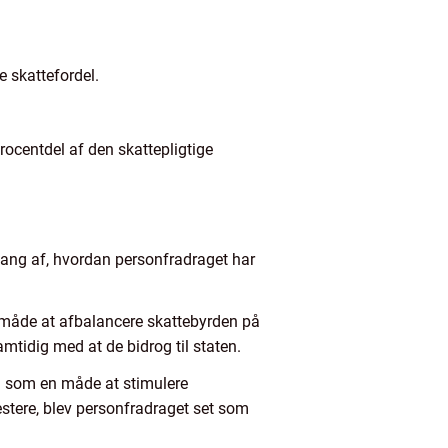
e skattefordel.
rocentdel af den skattepligtige
mgang af, hvordan personfradraget har
n måde at afbalancere skattebyrden på
mtidig med at de bidrog til staten.
rag som en måde at stimulere
estere, blev personfradraget set som