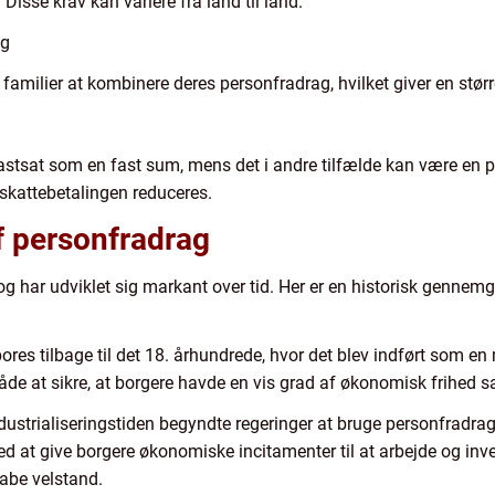
Disse krav kan variere fra land til land.
ng
 familier at kombinere deres personfradrag, hvilket giver en størr
 fastsat som en fast sum, mens det i andre tilfælde kan være en p
 skattebetalingen reduceres.
af personfradrag
og har udviklet sig markant over tid. Her er en historisk genne
ores tilbage til det 18. århundrede, hvor det blev indført som e
de at sikre, at borgere havde en vis grad af økonomisk frihed sa
 industrialiseringstiden begyndte regeringer at bruge personfrad
d at give borgere økonomiske incitamenter til at arbejde og inv
abe velstand.