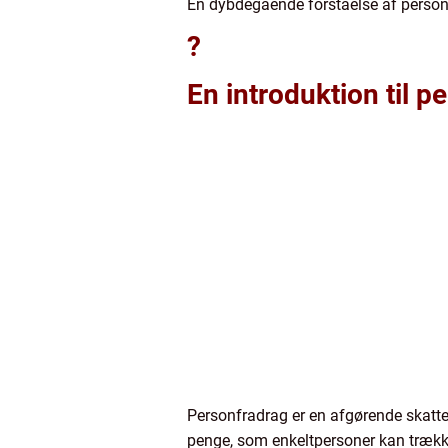
En dybdegående forståelse af personf
?
En introduktion til p
Personfradrag er en afgørende skattef
penge, som enkeltpersoner kan trække 