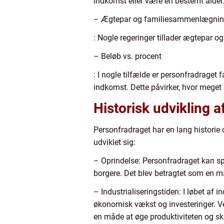
indkomst eller være en bestemt alder. 
– Ægtepar og familiesammenlægni
: Nogle regeringer tillader ægtepar og
– Beløb vs. procent
: I nogle tilfælde er personfradraget
indkomst. Dette påvirker, hvor meget
Historisk udvikling 
Personfradraget har en lang historie 
udviklet sig:
– Oprindelse: Personfradraget kan sp
borgere. Det blev betragtet som en må
– Industrialiseringstiden: I løbet af
økonomisk vækst og investeringer. Ve
en måde at øge produktiviteten og sk