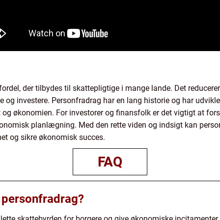
rdel, der tilbydes til skattepligtige i mange lande. Det reducere
e og investere. Personfradrag har en lang historie og har udviklet
økonomien. For investorer og finansfolk er det vigtigt at for
konomisk planlægning. Med den rette viden og indsigt kan perso
emet og sikre økonomisk succes.
FAQ
 personfradrag?
ette skattebyrden for borgere og give økonomiske incitamenter ti