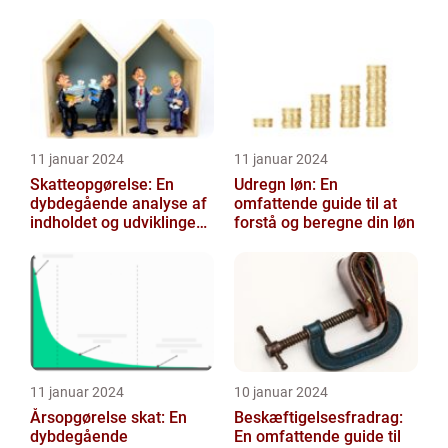
benytte sig af i deres
årlige selvangiv...
11 januar 2024
11 januar 2024
Skatteopgørelse: En
Udregn løn: En
dybdegående analyse af
omfattende guide til at
indholdet og udviklingen
forstå og beregne din løn
gennem tiden
11 januar 2024
10 januar 2024
Årsopgørelse skat: En
Beskæftigelsesfradrag:
dybdegående
En omfattende guide til