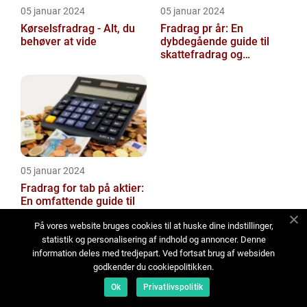
05 januar 2024
05 januar 2024
Kørselsfradrag - Alt, du
Fradrag pr år: En
behøver at vide
dybdegående guide til
skattefradrag og
historisk udvikling
05 januar 2024
Fradrag for tab på aktier:
En omfattende guide til
at forstå og udnytte
fordelene
På vores website bruges cookies til at huske dine indstillinger,
statistik og personalisering af indhold og annoncer. Denne
information deles med tredjepart. Ved fortsat brug af websiden
godkender du cookiepolitikken.
Ok
Privatlivspolitik