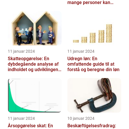
mange personer kan
benytte sig af i deres
årlige selvangiv...
11 januar 2024
11 januar 2024
Skatteopgørelse: En
Udregn løn: En
dybdegående analyse af
omfattende guide til at
indholdet og udviklingen
forstå og beregne din løn
gennem tiden
11 januar 2024
10 januar 2024
Årsopgørelse skat: En
Beskæftigelsesfradrag: