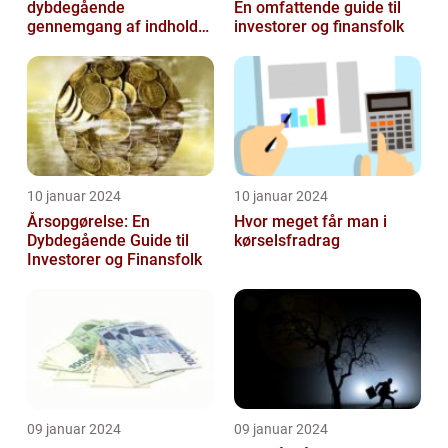
dybdegående
En omfattende guide til
gennemgang af indholdet
investorer og finansfolk
og udviklingen gennem
tiden
10 januar 2024
10 januar 2024
Årsopgørelse: En
Hvor meget får man i
Dybdegående Guide til
kørselsfradrag
Investorer og Finansfolk
09 januar 2024
09 januar 2024