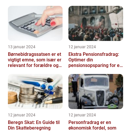
finansfolk
13 januar 2024
12 januar 2024
Børnebidragssatsen er et
Ekstra Pensionsfradrag:
vigtigt emne, som især er
Optimer din
relevant for forældre og
pensionsopsparing for en
juridiske professionelle...
bedre fremtid
12 januar 2024
12 januar 2024
Beregn Skat: En Guide til
Personfradrag er en
Din Skatteberegning
økonomisk fordel, som