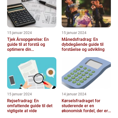
15 januar 2024
15 januar 2024
Tjek Årsopgørelse: En
Månedsfradrag: En
guide til at forstå og
dybdegående guide til
optimere din
forståelse og udvikling
skatteopgørelse
15 januar 2024
14 januar 2024
Rejsefradrag: En
Kørselsfradraget for
omfattende guide til det
studerende er en
vigtigste at vide
økonomisk fordel, der er
tilgængelig for