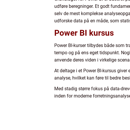
udføre beregninger. Et godt fundament
selv de mest komplekse analyseopgave
udforske data på en måde, som statisk
Power BI kursus
Power BI-kurser tilbydes både som tradi
tempo og på ens eget tidspunkt. Nogle
anvende deres viden i virkelige scenar
At deltage i et Power BI-kursus give
analyse, hvilket kan føre til bedre be
Med stadig større fokus på data-dreve
inden for moderne forretningsanalys