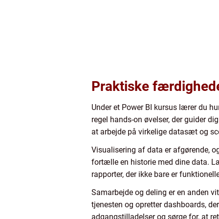
Praktiske færdighed
Under et Power BI kursus lærer du hur
regel hands-on øvelser, der guider di
at arbejde på virkelige datasæt og sce
Visualisering af data er afgørende, o
fortælle en historie med dine data. Læ
rapporter, der ikke bare er funktionel
Samarbejde og deling er en anden vital
tjenesten og opretter dashboards, der 
adgangstilladelser og sørge for, at re