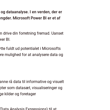
 og dataanalyse. I en verden, der er
ngder. Microsoft Power BI er et af
 drive din forretning fremad. Uanset
er BI.
te fuldt ud potentialet i Microsofts
ere mulighed for at analysere data og
anne rå data til informative og visuelt
pter som datasæt, visualiseringer og
ge kilder og foretager
Data Analysis Expressions) til at