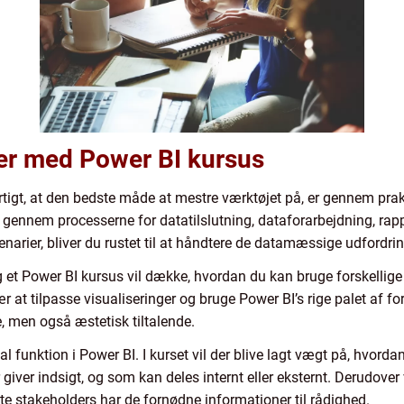
er med Power BI kursus
tigt, at den bedste måde at mestre værktøjet på, er gennem prak
g gennem processerne for datatilslutning, dataforarbejdning, rap
narier, bliver du rustet til at håndtere de datamæssige udfordring
g et Power BI kursus vil dække, hvordan du kan bruge forskellige
r at tilpasse visualiseringer og bruge Power BI’s rige palet af f
le, men også æstetisk tiltalende.
 funktion i Power BI. I kurset vil der blive lagt vægt på, hvorda
giver indsigt, og som kan deles internt eller eksternt. Derudover 
tte stakeholders har de fornødne informationer til rådighed.