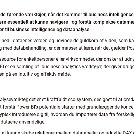
f de førende værktøjer, når det kommer til business intelligence
mere essentielt at kunne navigere i og forstå komplekse datamæ
 til business intelligence og dataanalyse.
ned i dataenes verden og udvinde de guldkorn af viden, som kan
ng med databehandling, er der masser at lære, når det gælder Pow
ssource for enkeltpersoner eller virksomheder, der ønsker at udnyt
BI er en samling af business analytics-værktøjer, der giver brug
en på en intuitiv og effektiv måde.
lyseværktøj; det er et kraftfuldt eco-system, designet til at omd
At forstå Power BI’s potentiale starter med grundlæggende konce
ypisk introducere dig til, hvordan du importerer data fra forskelli
 dataene anvendelige.
å at kunne skabe relationer mellem datatabeller og udnytte DAX (