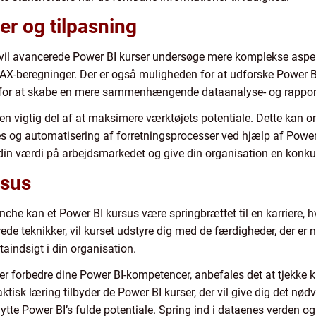
r og tilpasning
, vil avancerede Power BI kurser undersøge mere komplekse aspe
X-beregninger. Der er også muligheden for at udforske Power B
5 for at skabe en mere sammenhængende dataanalyse- og rappor
en vigtig del af at maksimere værktøjets potentiale. Dette kan o
tes og automatisering af forretningsprocesser ved hjælp af Power 
in værdi på arbejdsmarkedet og give din organisation en konku
rsus
nche kan et Power BI kursus være springbrættet til en karriere, h
de teknikker, vil kurset udstyre dig med de færdigheder, der er
taindsigt i din organisation.
eller forbedre dine Power BI-kompetencer, anbefales det at tjekke
ktisk læring tilbyder de Power BI kurser, der vil give dig det n
ytte Power BI’s fulde potentiale. Spring ind i dataenes verden 