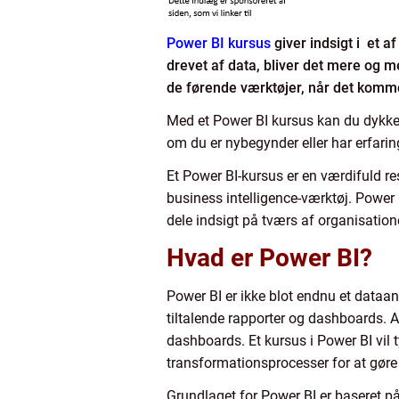
Power BI kursus
giver indsigt i et a
drevet af data, bliver det mere og 
de førende værktøjer, når det kommer
Med et Power BI kursus kan du dykke 
om du er nybegynder eller har erfari
Et Power BI-kursus er en værdifuld re
business intelligence-værktøj. Power 
dele indsigt på tværs af organisation
Hvad er Power BI?
Power BI er ikke blot endnu et dataana
tiltalende rapporter og dashboards. 
dashboards. Et kursus i Power BI vil t
transformationsprocesser for at gøre
Grundlaget for Power BI er baseret p