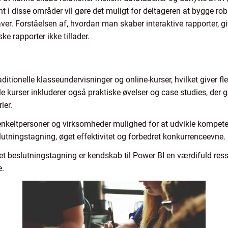
 i disse områder vil gøre det muligt for deltageren at bygge ro
r. Forståelsen af, hvordan man skaber interaktive rapporter, gi
e rapporter ikke tillader.
tionelle klasseundervisninger og online-kurser, hvilket giver fleks
 kurser inkluderer også praktiske øvelser og case studies, der g
ier.
r enkeltpersoner og virksomheder mulighed for at udvikle kompete
slutningstagning, øget effektivitet og forbedret konkurrenceevne.
t beslutningstagning er kendskab til Power BI en værdifuld ress
e.