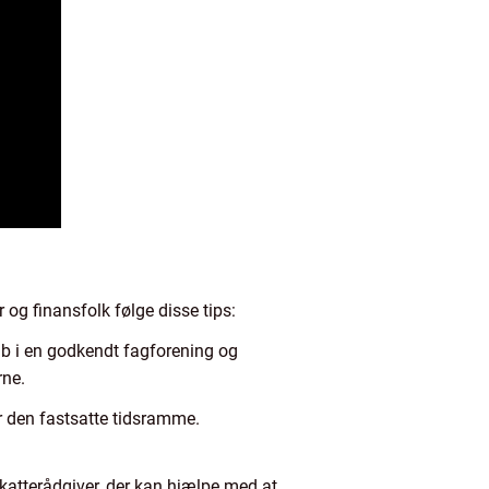
og finansfolk følge disse tips:
ab i en godkendt fagforening og
rne.
r den fastsatte tidsramme.
skatterådgiver, der kan hjælpe med at