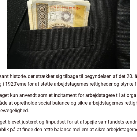
ant historie, der strækker sig tilbage til begyndelsen af det 20. 
 i 1920’erne for at støtte arbejdstagernes rettigheder og styrke 
aget kun anvendt som et incitament for arbejdstagere til at org
de at opretholde social balance og sikre arbejdstagernes rettig
 bevægelighed.
aget blevet justeret og finpudset for at afspejle samfundets æn
nblik på at finde den rette balance mellem at sikre arbejdstagern