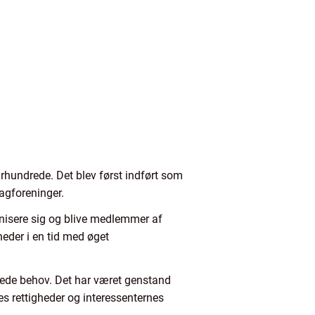
århundrede. Det blev først indført som
fagforeninger.
anisere sig og blive medlemmer af
heder i en tid med øget
drede behov. Det har været genstand
es rettigheder og interessenternes