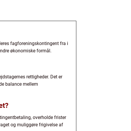
eres fagforeningskontingent fra i
 andre økonomiske formål.
jdstagernes rettigheder. Det er
ende balance mellem
et?
ngentbetaling, overholde frister
raget og muliggøre frigivelse af