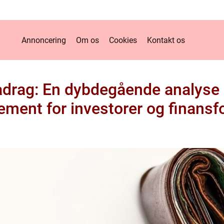
Annoncering
Om os
Cookies
Kontakt os
adrag: En dybdegående analyse a
ement for investorer og finansf