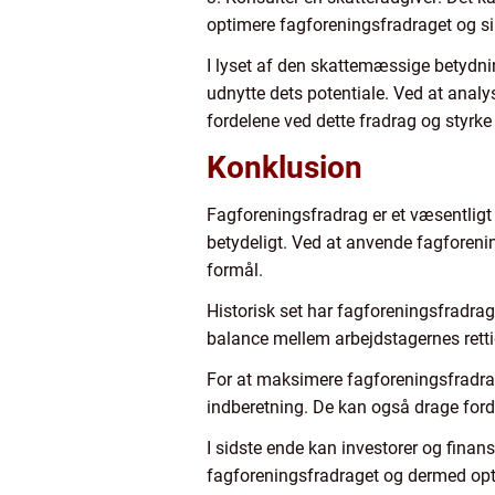
optimere fagforeningsfradraget og sikr
I lyset af den skattemæssige betydnin
udnytte dets potentiale. Ved at analy
fordelene ved dette fradrag og styrk
Konklusion
Fagforeningsfradrag er et væsentligt 
betydeligt. Ved at anvende fagforening
formål.
Historisk set har fagforeningsfradra
balance mellem arbejdstagernes retti
For at maksimere fagforeningsfradra
indberetning. De kan også drage forde
I sidste ende kan investorer og finan
fagforeningsfradraget og dermed opt