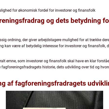
lighed for økonomisk fordel for investorer og finansfolk
foreningsfradrag og dets betydning f
ig ordning, der giver arbejdstagere mulighed for at trække dere
g kan være af betydelig interesse for investorer og finansfolk, 
ralt emne, som investorer og finansfolk skal have en klar forståel
ske fagforeningsfradragets historie, dets udvikling over tid og hv
g af fagforeningsfradragets udvikli