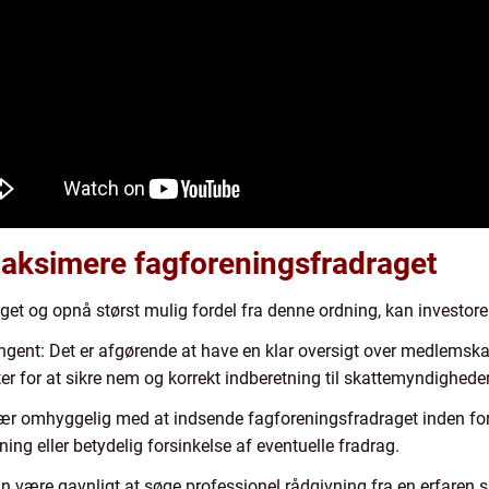
t maksimere fagforeningsfradraget
t og opnå størst mulig fordel fra denne ordning, kan investorer 
gent: Det er afgørende at have en klar oversigt over medlemsk
r for at sikre nem og korrekt indberetning til skattemyndighede
 Vær omhyggelig med at indsende fagforeningsfradraget inden fo
ning eller betydelig forsinkelse af eventuelle fradrag.
an være gavnligt at søge professionel rådgivning fra en erfaren 