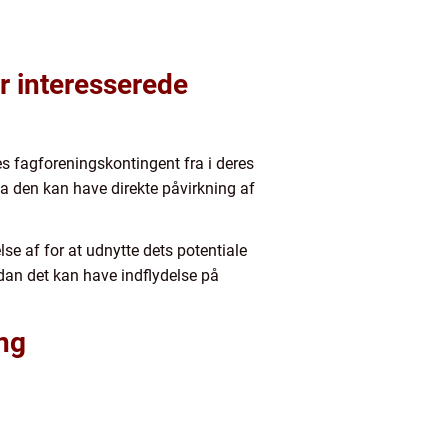
or interesserede
s fagforeningskontingent fra i deres
da den kan have direkte påvirkning af
se af for at udnytte dets potentiale
ordan det kan have indflydelse på
ng