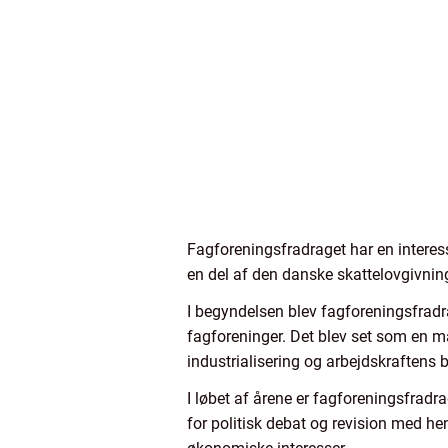
Fagforeningsfradraget har en interess
en del af den danske skattelovgivning
I begyndelsen blev fagforeningsfradr
fagforeninger. Det blev set som en må
industrialisering og arbejdskraftens
I løbet af årene er fagforeningsfradr
for politisk debat og revision med he