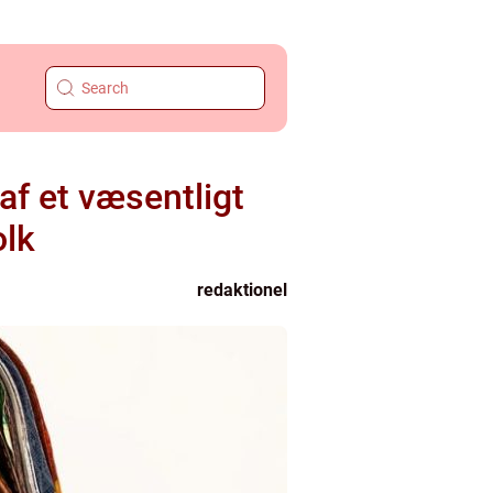
f et væsentligt
olk
redaktionel