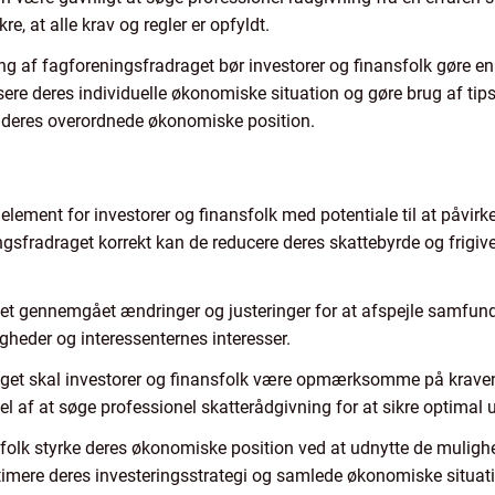
e, at alle krav og regler er opfyldt.
g af fagforeningsfradraget bør investorer og finansfolk gøre en 
sere deres individuelle økonomiske situation og gøre brug af ti
e deres overordnede økonomiske position.
element for investorer og finansfolk med potentiale til at påvir
sfradraget korrekt kan de reducere deres skattebyrde og frigive m
get gennemgået ændringer og justeringer for at afspejle samfun
gheder og interessenternes interesser.
get skal investorer og finansfolk være opmærksomme på kravene
l af at søge professionel skatterådgivning for at sikre optimal u
sfolk styrke deres økonomiske position ved at udnytte de mulighed
imere deres investeringsstrategi og samlede økonomiske situat