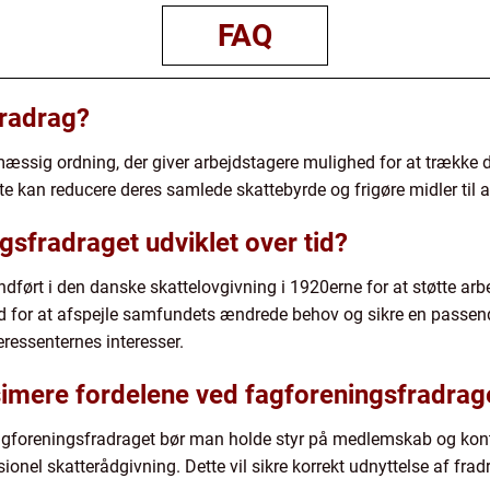
FAQ
fradrag?
æssig ordning, der giver arbejdstagere mulighed for at trække d
tte kan reducere deres samlede skattebyrde og frigøre midler til
gsfradraget udviklet over tid?
ndført i den danske skattelovgivning i 1920erne for at støtte arbe
 tid for at afspejle samfundets ændrede behov og sikre en pass
eressenternes interesser.
imere fordelene ved fagforeningsfradrag
gforeningsfradraget bør man holde styr på medlemskab og konti
onel skatterådgivning. Dette vil sikre korrekt udnyttelse af frad