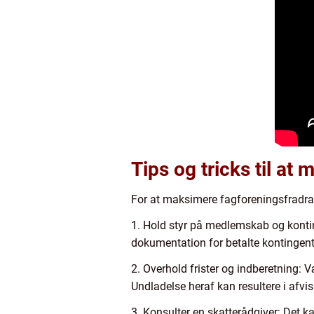
Tips og tricks til a
For at maksimere fagforeningsfradrage
1. Hold styr på medlemskab og kontin
dokumentation for betalte kontingente
2. Overhold frister og indberetning:
Undladelse heraf kan resultere i afvis
3. Konsulter en skatterådgiver: Det k